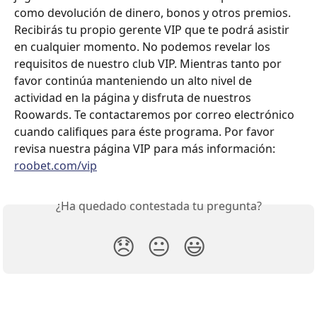
como devolución de dinero, bonos y otros premios. 
Recibirás tu propio gerente VIP que te podrá asistir 
en cualquier momento. No podemos revelar los 
requisitos de nuestro club VIP. Mientras tanto por 
favor continúa manteniendo un alto nivel de 
actividad en la página y disfruta de nuestros 
Roowards. Te contactaremos por correo electrónico 
cuando califiques para éste programa. Por favor 
revisa nuestra página VIP para más información: 
roobet.com/vip
¿Ha quedado contestada tu pregunta?
😞
😐
😃