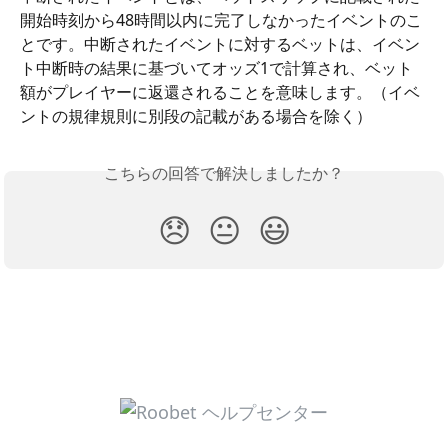
開始時刻から48時間以内に完了しなかったイベントのこ
とです。中断されたイベントに対するベットは、イベン
ト中断時の結果に基づいてオッズ1で計算され、ベット
額がプレイヤーに返還されることを意味します。（イベ
ントの規律規則に別段の記載がある場合を除く）
こちらの回答で解決しましたか？
😞
😐
😃