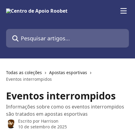
Passar para o conteúdo principal
Pesquisar artigos...
Todas as coleções
Apostas esportivas
Eventos interrompidos
Eventos interrompidos
Informações sobre como os eventos interrompidos
são tratados em apostas esportivas
Escrito por
Harrison
10 de setembro de 2025