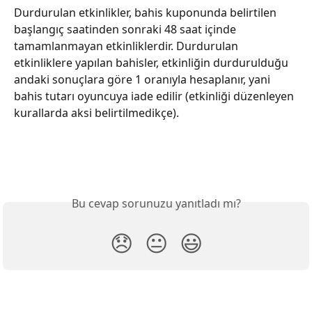
Durdurulan etkinlikler, bahis kuponunda belirtilen 
başlangıç saatinden sonraki 48 saat içinde 
tamamlanmayan etkinliklerdir. Durdurulan 
etkinliklere yapılan bahisler, etkinliğin durdurulduğu 
andaki sonuçlara göre 1 oranıyla hesaplanır, yani 
bahis tutarı oyuncuya iade edilir (etkinliği düzenleyen 
kurallarda aksi belirtilmedikçe).
Bu cevap sorunuzu yanıtladı mı?
😞
😐
😃